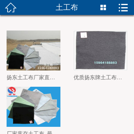


土工布


首页
企业简介
新闻动态
复合土工膜
产品展示
扬东土工布厂家直销防水土工布价格各规格作用
优质扬东牌土工布在公路养护的应用
成功案例
联系我们
企业分站
厂家库存土工布_最低土工布价格出售