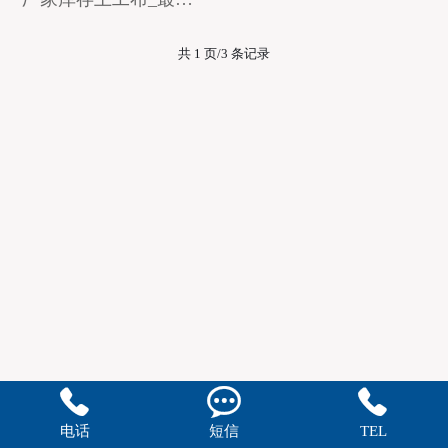
共 1 页/3 条记录



电话
短信
TEL