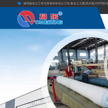
德州扬东土工布主营各种长丝土工布,复合土工膜,防水毯,HDPE防