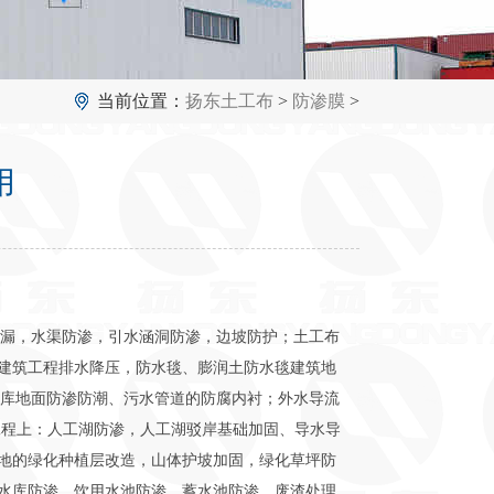
当前位置：
扬东土工布
>
防渗膜
>
用
堵漏，水渠防渗，引水涵洞防渗，边坡防护；土工布
建筑工程排水降压，防水毯、膨润土防水毯建筑地
仓库地面防渗防潮、污水管道的防腐内衬；外水导流
工程上：人工湖防渗，人工湖驳岸基础加固、导水导
地的绿化种植层改造，山体护坡加固，绿化草坪防
水库防渗，饮用水池防渗，蓄水池防渗，废渣处理