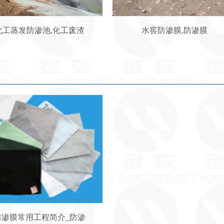
化工蒸发防渗池,化工废渣
水窖防渗膜,防渗膜
防渗膜常用工程简介_防渗